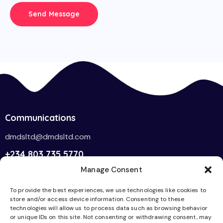
Send Message
Communications
dmdsltd@dmdsltd.com
+234 803 735 5770
Manage Consent
Links
Socials
To provide the best experiences, we use technologies like cookies to
Home
Facebook
store and/or access device information. Consenting to these
technologies will allow us to process data such as browsing behavior
Services
Twitter-x
or unique IDs on this site. Not consenting or withdrawing consent, may