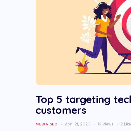
Top 5 targeting tec
customers
April 21, 2020
1K
Views
2
Lik
MEDIA SEO