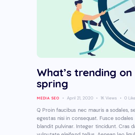
What’s trending on 
spring
April 21, 2020
1K
Views
0
Lik
MEDIA SEO
Q Proin faucibus nec mauris a sodales, 
egestas nisi in consequat. Fusce sodales
blandit pulvinar. Integer tincidunt. Cra
vulputate eleifend tellus. Aenean leo ligul