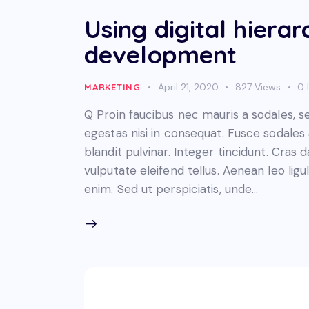
Using digital hiera
development
April 21, 2020
827
Views
0
MARKETING
Q Proin faucibus nec mauris a sodales, 
egestas nisi in consequat. Fusce sodales
blandit pulvinar. Integer tincidunt. Cra
vulputate eleifend tellus. Aenean leo ligul
enim. Sed ut perspiciatis, unde…