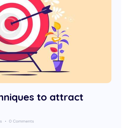
hniques to attract
es
0
Comments