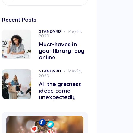
Recent Posts
STANDARD
May 14,
2020
Must-haves in
your library: buy
online
STANDARD
May 14,
2020
All the greatest
ideas come
unexpectedly