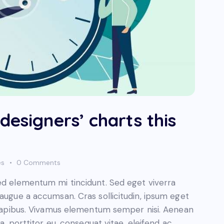
designers’ charts this
es
0
Comments
sed elementum mi tincidunt. Sed eget viverra
 augue a accumsan. Cras sollicitudin, ipsum eget
s dapibus. Vivamus elementum semper nisi. Aenean
a, porttitor eu, consequat vitae, eleifend ac,